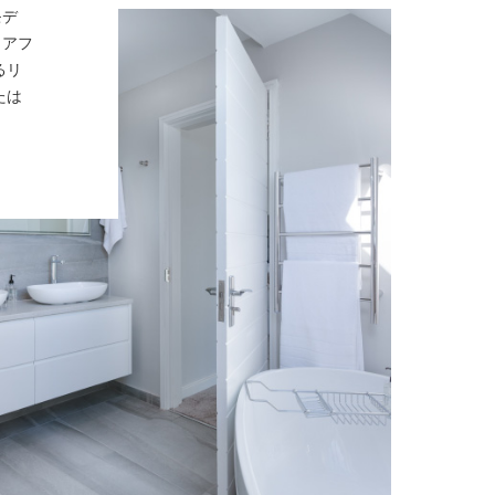
モデ
リアフ
るリ
たは